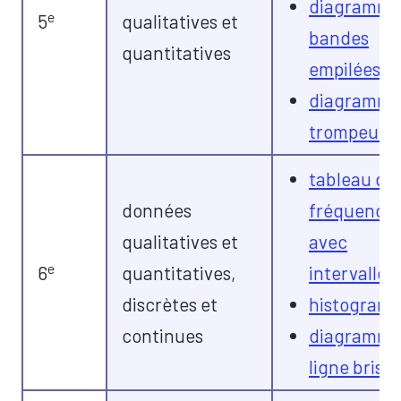
diagramme
e
5
qualitatives et
bandes
quantitatives
empilées
diagramme
trompeurs
tableau de
données
fréquence
qualitatives et
avec
e
6
quantitatives,
intervalles
discrètes et
histogram
continues
diagramme
ligne brisé