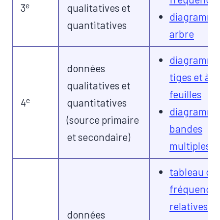
e
3
qualitatives et
diagramme
quantitatives
arbre
​diagramme
données
tiges et à
qualitatives et
feuilles
e
4
quantitatives
diagramme
(source primaire
bandes
et secondaire)
multiples
​tableau de
fréquence
relatives
données