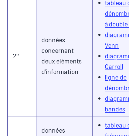
​tableau de
dénombre
à double e
diagramme
données
Venn
concernant
e
2
diagramme
deux éléments
Carroll
d’information
ligne de
dénombre
diagramme
bandes
​tableau de
données
fréquence