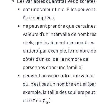
Les variables quantitatives discrètes
ont une valeur finie. Elles peuvent
être comptées.
ne peuvent prendre que certaines
valeurs d’un intervalle de nombres
réels, ​généralement des nombres
entiers (par exemple, le nombre de
côtés d’un solide, le nombre de
personnes dans une famille).
peuvent aussi prendre une valeur
qui n’est pas un nombre entier (par
exemple, la taille des souliers peut
7
2
1
7
être
ou
).