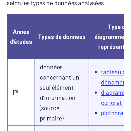
selon les types de données analysées.
Type de
Année
Types de données
diagrammes e
d’études
représentat
données
tableau de
concernant un
dénombre
seul élément
re
1
diagramm
d’information
concret​
(source
pictogram
primaire)