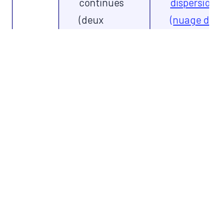
continues
dispersion
(deux
(nuage de
variables)
points)
données
aberrantes
données
​diagramme
qualitatives et
quartiles
quantitatives,
e
9
nuage de
discrètes et
points avec
continues (deux
régression
variables)